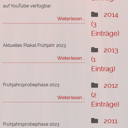
„früher“!
auf YouTube verfügbar
2014
Maranatha-
Weiterlesen …
(3
Gottesdienst
in
Einträge)
Hainstadt
auf
Aktuelles Plakat Frühjahr 2023
2013
YouTube
verfügbar
Aktuelles
Weiterlesen …
(1
Plakat
Eintrag)
Frühjahr
2023
2012
Frühjahrsprobephase 2023
(2
Frühjahrsprobephas
Weiterlesen …
Einträge)
2023
2011
Frühjahrsprobephase 2023