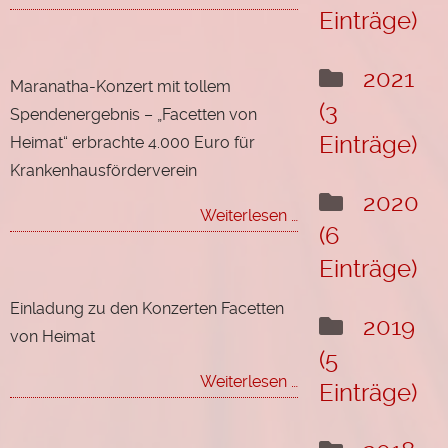
von
Einträge)
Heimat
2021
Maranatha-Konzert mit tollem
(3
Spendenergebnis – „Facetten von
Einträge)
Heimat“ erbrachte 4.000 Euro für
Krankenhausförderverein
2020
Maranatha-
Weiterlesen …
(6
Konzert
mit
Einträge)
tollem
Spendenergebnis
Einladung zu den Konzerten Facetten
2019
–
von Heimat
„Facetten
(5
von
Einladung
Weiterlesen …
Einträge)
Heimat“
zu
erbrachte
den
4.000
Konzerten