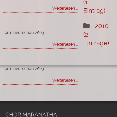
(1
Frühjahrsprobephas
Weiterlesen …
Eintrag)
2023
2010
Terminvorschau 2023
(2
Einträge)
Terminvorschau
Weiterlesen …
2023
Terminvorschau 2023
Terminvorschau
Weiterlesen …
2023
CHOR MARANATHA