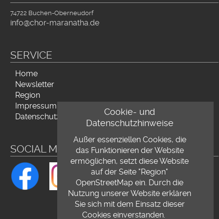
74722 Buchen-Oberneudorf
info@chor-maranatha.de
SERVICE
Navigation
Home
überspringen
Newsletter
Region
Impressum
Cookie- und
Datenschutz
Datenschutzhinweise
Außer essenziellen Cookies, die
SOCIAL MEDIA
das Funktionieren der Website
ermöglichen, setzt diese Website
auf der Seite "Region"
OpenStreetMap ein. Durch die
Nutzung unserer Website erklären
Sie sich mit dem Einsatz dieser
Cookies einverstanden.