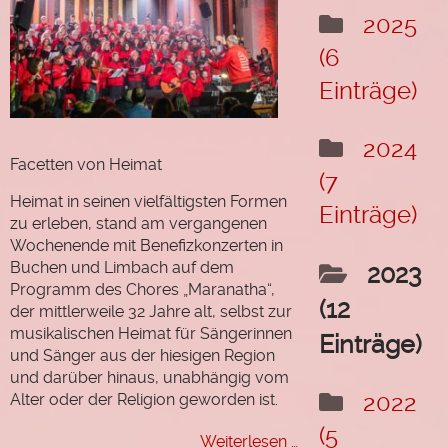
"Das
2025
Leben
(6
wählen"
Einträge)
Hörprobe
Termine
2024
Facetten von Heimat
(7
Rückblick
Heimat in seinen vielfältigsten Formen
Einträge)
Chormitglieder
zu erleben, stand am vergangenen
Wochenende mit Benefizkonzerten in
Als Chormitglied
Buchen und Limbach auf dem
2023
registrieren
Programm des Chores „Maranatha“,
(12
der mittlerweile 32 Jahre alt, selbst zur
Login Mitgliederbereich
musikalischen Heimat für Sängerinnen
Einträge)
und Sänger aus der hiesigen Region
Passwort vergessen
und darüber hinaus, unabhängig vom
2022
Alter oder der Religion geworden ist.
(5
Facetten
Weiterlesen …