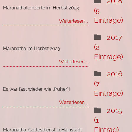
2018
Euro
Facetten
Maranathakonzerte im Herbst 2023
für
(5
von
Krankenhausförderv
Heimat
Einträge)
Maranathakonzerte
Weiterlesen …
im
Herbst
2017
2023
(2
Maranatha im Herbst 2023
Einträge)
Maranatha
Weiterlesen …
im
2016
Herbst
2023
(7
Es war fast wieder wie „früher“!
Einträge)
Es
Weiterlesen …
war
2015
fast
(1
wieder
wie
Eintrag)
Maranatha-Gottesdienst in Hainstadt