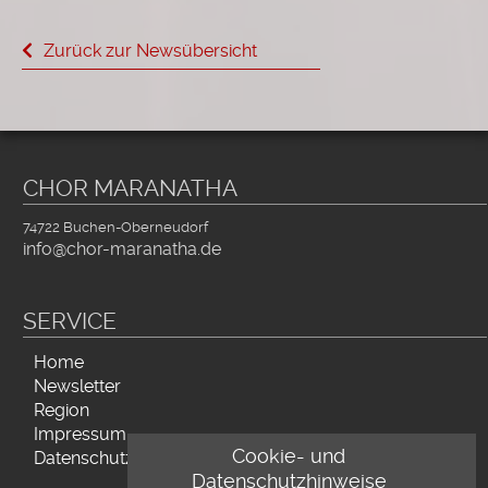
Zurück zur Newsübersicht
CHOR MARANATHA
74722 Buchen-Oberneudorf
info@chor-maranatha.de
SERVICE
Navigation
Home
überspringen
Newsletter
Region
Impressum
Cookie- und
Datenschutz
Datenschutzhinweise