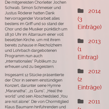
Die mitgereisten Chorleiter Jochen
Schwab, Simon Schmeiser und
2014
Justus Röderer hatten Dank
(3
hervorragender Vorarbeit alles
bestens im Griff und so stand der
Einträge)
Chor und die Musiker pünktlich um
18:30 Uhr im Altarraum einer voll
besetzten Kirche, um mit ihrem
2013
bereits zuhause in Reicholzheim
(1
und Lohrbach dargebotenen
Programm nun auch
Eintrag)
„internationales“ Publikum zu
erfreuen und zu begeistern.
2012
Insgesamt 12 Stücke präsentierte
(2
der Chor in seinem einstündigen
Konzert, darunter seine Hymne
Einträge)
„Maranatha“, „21 Guns“, „Heal the
world“ und sein Abschiedslied „You
2011
are not alone“. Die von Chormitglied
Klaus Baumann hinführenden und