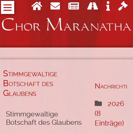
Navigation
Wer
überspringen
wir
sind
Der
Projektchor
Maranatha
Who
is
who
Stimmgewaltige
bei
Botschaft des
Maranatha
Nachrichten
Glaubens
Unsere
Musik
2026
(8
Stimmgewaltige
Eigene
Lieder
Botschaft des Glaubens
Einträge)
Messe