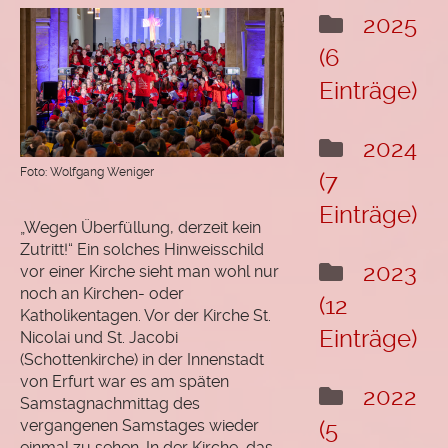
"Das
2025
Leben
(6
wählen"
Einträge)
Hörprobe
Termine
2024
Foto: Wolfgang Weniger
(7
Rückblick
Einträge)
Chormitglieder
„Wegen Überfüllung, derzeit kein
Zutritt!“ Ein solches Hinweisschild
Als Chormitglied
2023
vor einer Kirche sieht man wohl nur
registrieren
noch an Kirchen- oder
(12
Katholikentagen. Vor der Kirche St.
Login Mitgliederbereich
Einträge)
Nicolai und St. Jacobi
Passwort vergessen
(Schottenkirche) in der Innenstadt
von Erfurt war es am späten
2022
Samstagnachmittag des
vergangenen Samstages wieder
(5
einmal zu sehen. In der Kirche, das