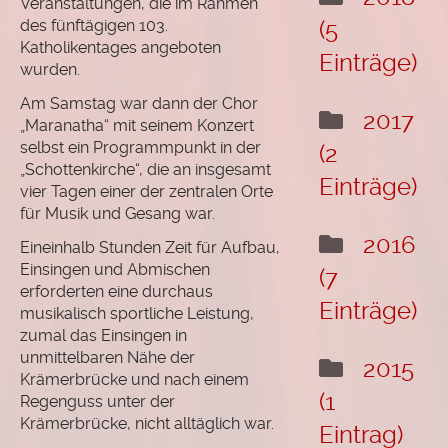
Veranstaltungen, die im Rahmen
des fünftägigen 103.
(5
Katholikentages angeboten
Einträge)
wurden.
Am Samstag war dann der Chor
2017
„Maranatha“ mit seinem Konzert
selbst ein Programmpunkt in der
(2
„Schottenkirche“, die an insgesamt
Einträge)
vier Tagen einer der zentralen Orte
für Musik und Gesang war.
2016
Eineinhalb Stunden Zeit für Aufbau,
Einsingen und Abmischen
(7
erforderten eine durchaus
Einträge)
musikalisch sportliche Leistung,
zumal das Einsingen in
unmittelbaren Nähe der
2015
Krämerbrücke und nach einem
(1
Regenguss unter der
Krämerbrücke, nicht alltäglich war.
Eintrag)