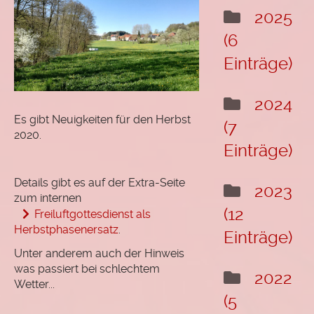
"Das
2025
Leben
(6
wählen"
Einträge)
Hörprobe
Termine
2024
Es gibt Neuigkeiten für den Herbst
(7
Rückblick
2020.
Einträge)
Chormitglieder
Als Chormitglied
Details gibt es auf der Extra-Seite
2023
registrieren
zum internen
(12
Freiluftgottesdienst als
Login Mitgliederbereich
Herbstphasenersatz
.
Einträge)
Passwort vergessen
Unter anderem auch der Hinweis
was passiert bei schlechtem
2022
Wetter...
(5