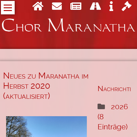
Navigation
Wer
überspringen
wir
sind
Der
Projektchor
Maranatha
Who
is
who
Neues zu Maranatha im
bei
Herbst 2020
Maranatha
Nachrichten
(aktualisiert)
Unsere
Musik
2026
(8
Eigene
Lieder
Einträge)
Messe