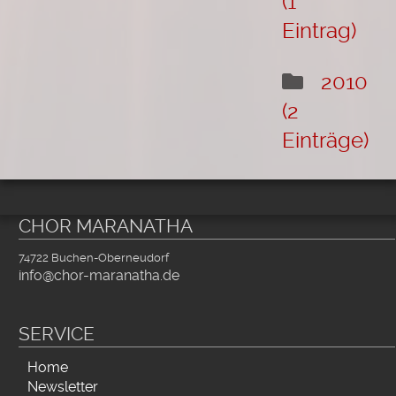
(1
Eintrag)
2010
(2
Einträge)
CHOR MARANATHA
74722 Buchen-Oberneudorf
info@chor-maranatha.de
SERVICE
Navigation
Home
überspringen
Newsletter