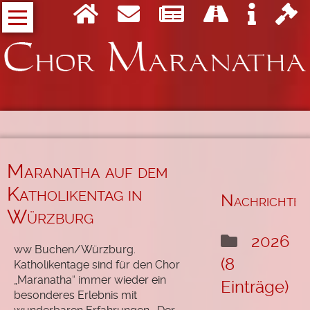
Navigation
Wer
überspringen
wir
sind
Der
Projektchor
Maranatha
Who
is
who
Maranatha auf dem
bei
Katholikentag in
Maranatha
Nachrichten
Würzburg
Unsere
Musik
2026
ww Buchen/Würzburg.
(8
Katholikentage sind für den Chor
Eigene
„Maranatha“ immer wieder ein
Lieder
Einträge)
besonderes Erlebnis mit
Messe