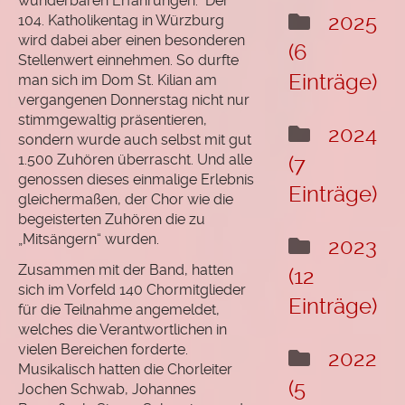
wunderbaren Erfahrungen. Der
"Das
2025
104. Katholikentag in Würzburg
Leben
wird dabei aber einen besonderen
(6
wählen"
Stellenwert einnehmen. So durfte
Einträge)
man sich im Dom St. Kilian am
Hörprobe
vergangenen Donnerstag nicht nur
stimmgewaltig präsentieren,
Termine
2024
sondern wurde auch selbst mit gut
1.500 Zuhören überrascht. Und alle
(7
Rückblick
genossen dieses einmalige Erlebnis
Einträge)
Chormitglieder
gleichermaßen, der Chor wie die
begeisterten Zuhören die zu
Als Chormitglied
„Mitsängern“ wurden.
2023
registrieren
Zusammen mit der Band, hatten
(12
Login Mitgliederbereich
sich im Vorfeld 140 Chormitglieder
Einträge)
für die Teilnahme angemeldet,
Passwort vergessen
welches die Verantwortlichen in
vielen Bereichen forderte.
2022
Musikalisch hatten die Chorleiter
(5
Jochen Schwab, Johannes