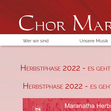
Navigation
Wer wir sind
Unsere Musik
überspringen
Der Projektchor Maranatha
Eigene Lieder
Who is who bei Maranatha
Messe "Das Lebe
Herbstphase 2022 - es geht w
Hörprobe
Herbstphase 2022 - es geht 