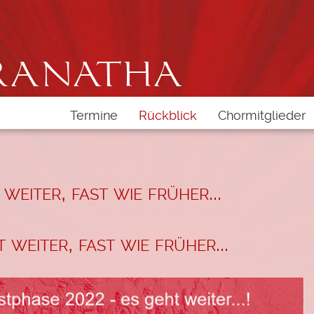
Termine
Rückblick
Chormitglieder
Als Chormitglied re
n wählen"
Login Mitgliederbe
eiter, fast wie früher...
Passwort vergess
weiter, fast wie früher...